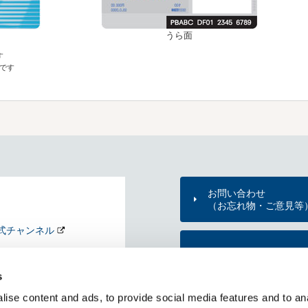
うら面
す
標です
お問い合わせ
（お忘れ物・ご意見等
式チャンネル
東京メトロのご利用案
nd my Tokyo
s
KYO METRO NEWS
ise content and ads, to provide social media features and to an
メトニュー）
東京メトロ公式アプリ