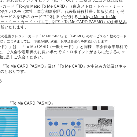
では、株式会社クレディセゾン（以下：UC）、三菱UFJニコス株式会社
ード「Tokyo Metro To Me CARD」（東京メトロ・トゥー・ミー・
）と株式会社パスモ（本社：東京都新宿区、代表取締役社長：加藤弘茂）が発
のサービスを1枚のカードでご利用いただける
「Tokyo Metro To Me
ゥー・ミー・カード・パスモ、以下：To Me CARD PASMO）のお申込み
開始
いたします。
の提携クレジットカード「To Me CARD」と「PASMO」のサービスを１枚のカード
 PASMO」につきましては、準備が整い次第、お申込み受付を開始いたします
般カード）」は、「To Me CARD（一般カード）」と同様、年会費永年無料で
た、ご入会や定期券のお買い求めでメトロポイントがさらにたまるキャ
機に是非ご入会ください。
、「To Me CARD PASMO」及び「To Me CARD」お申込み方法及びキャ
のとおりです。
ら
「To Me CARD PASMO」