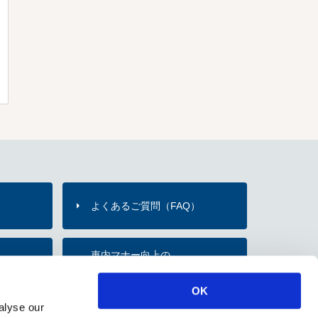
よくあるご質問（FAQ）
）
車内マナー向上の
内
お願い・取組み
OK
alyse our
のご紹介