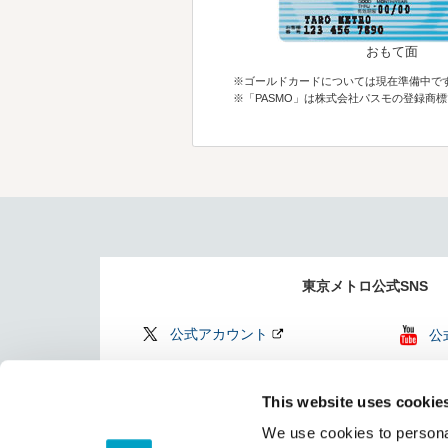
おもて面
※ゴールドカードについては現在準備中で
※「PASMO」は株式会社パスモの登録商
東京メトロ公式SNS
公式アカウント
公
公式アカウント
Fi
This website uses cookie
Find my Tokyo
TO
We use cookies to personal
（