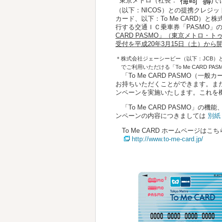
東京メトロ（社長：
)
（以下：NICOS）との提携クレジットカ
カード、以下：To Me CARD
行する交通ＩＣ乗車券「PASMO」
CARD PASMO」（東京メトロ・ト
受付を平成20年3月15日（土）から
＊
株式会社ジェーシービー（以下：JCB）と
でご利用いただける「To Me CARD
「To Me CARD PASMO（一
お持ちいただくことができます。ま
ンペーンを実施いたします。これを
「To Me CARD PASMO」の機能
ンペーンの内容につきましては
別紙
To Me CARD ホームページはこち
http://www.to-me-card.jp/