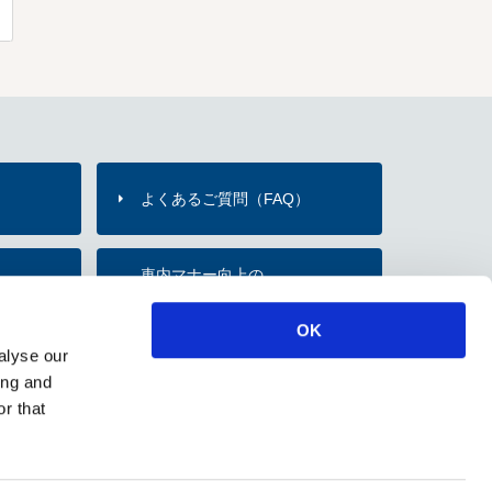
よくあるご質問（FAQ）
）
車内マナー向上の
内
お願い・取組み
OK
alyse our
のご紹介
ing and
r that
ソーシャルメディアポリシー