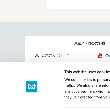
東京メトロ公式SNS
公式アカウント
公
公式アカウント
Fi
This website uses cookie
Find my Tokyo
TO
We use cookies to personal
（
traffic. We also share info
analytics partners who may
they’ve collected from your
サイトマップ
リンク集