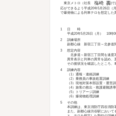
東京メトロ（社長
)
応ができるよう平成20年5月26日
で
爆発物による列車テロを想定した
1
日 時
平成20年5月26日（月） 10時0
2
訓練場所
副都心線 新宿三丁目～北参道間
3
想定内容
北参道～新宿三丁目間を速度30
異常表示と列車の異常を認め、
その後状況を確認したところ、
4
訓練内容
（1）通報・連絡訓練
（2）乗務員の事故処置訓練
（3）現地対策本部設置・運営
（4）旅客の救出・救護避難誘
（5）トリアージ訓練
（6）爆発物処理訓練
5
その他
本訓練は、東京消防庁四谷消防
また、副都心線渋谷駅において
と、テロを想定した類似の訓練