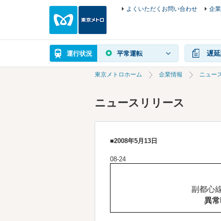
よくいただくお問い合わせ
企業
遅延
運行状況
平常運転
東京メトロホーム
企業情報
ニュー
ニュースリリース
■2008年5月13日
08-24
副都心
異常