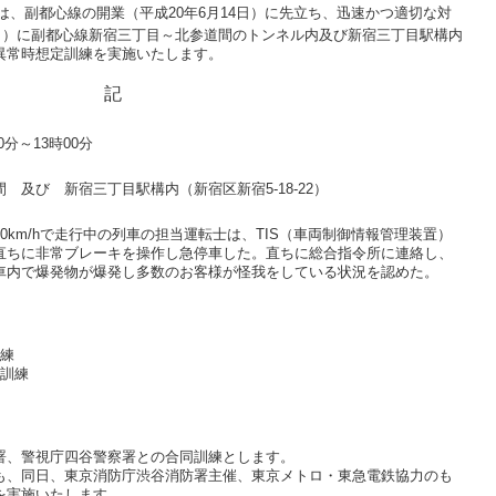
では、副都心線の開業（平成20年6月14日）に先立ち、迅速かつ適切な対
（月）に副都心線新宿三丁目～北参道間のトンネル内及び新宿三丁目駅構内
異常時想定訓練
を実施いたします。
記
0分～13時00分
 及び 新宿三丁目駅構内（新宿区新宿5-18-22）
km/hで走行中の列車の担当運転士は、TIS（車両制御情報管理装置）
直ちに非常ブレーキを操作し急停車した。直ちに総合指令所に連絡し、
車内で爆発物が爆発し多数のお客様が怪我をしている状況を認めた。
訓練
導訓練
署、警視庁四谷警察署との合同訓練とします。
も、同日、東京消防庁渋谷消防署主催、東京メトロ・東急電鉄協力のも
を実施いたします。