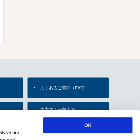
よくあるご質問（FAQ）
）
車内マナー向上の
内
お願い・取組み
OK
alyse our
のご紹介
ing and