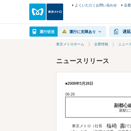
よくいただくお問い合わせ
企業
遅延
運行状況
運行に支障あり
東京メトロホーム
企業情報
ニュー
ニュースリリース
■2008年5月28日
08-29
副都心
新駅に
東京メトロ（社長
)