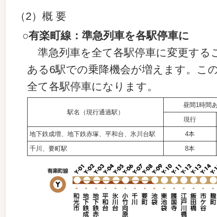
（2）概 要
○有楽町線：準急列車を各駅停車に
準急列車を全て各駅停車に変更する
ある6駅での乗降機会が増えます。こ
全て各駅停車になります。
昼間1時間
駅名（現行通過駅）
現行
地下鉄成増、地下鉄赤塚、平和台、氷川台駅
4本
千川、要町駅
8本