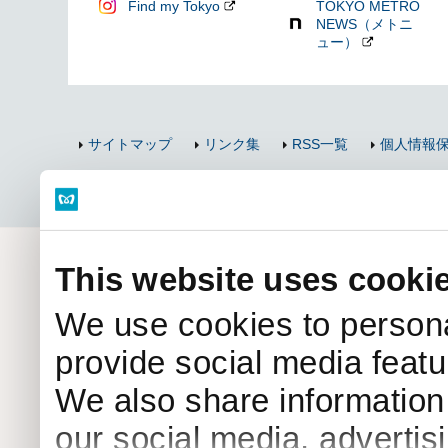
Find my Tokyo
TOKYO METRO
NEWS（メトニ
ュー）
サイトマップ
リンク集
RSS一覧
個人情報
Copyright © Tokyo 
This website uses cooki
We use cookies to persona
provide social media featur
We also share information 
our social media, advertis