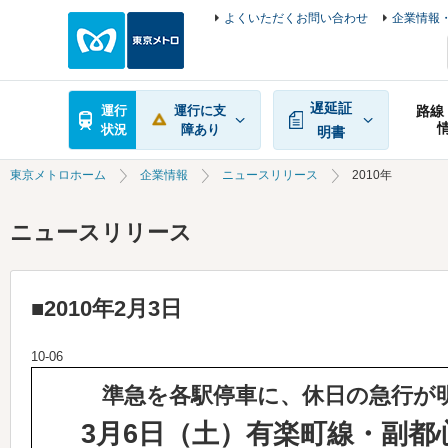
よくいただくお問い合わせ
企業情報・
遅延証
運行
運行に支
路線
状況
障あり
明書
東京メトロホーム
企業情報
ニュースリリース
2010年
ニュースリリース
■2010年2月3日
10-06
準急を各駅停車に、休日の急行が
3月6日（土）有楽町線・副都