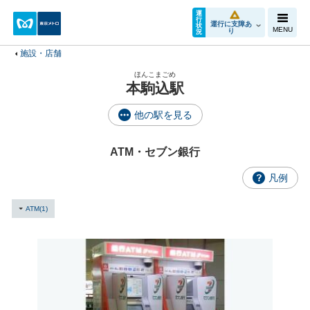
運
行
運行に支障あ
状
MENU
り
況
施設・店舗
ほんこまごめ
本駒込駅
他の駅を見る
ATM・セブン銀行
凡例
ATM(1)