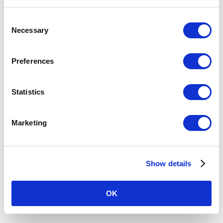
C
時刻表
施設・店舗
Necessary
o
n
s
バリアフリー設備
Preferences
e
n
駅を探す
t
Statistics
S
駅名・駅ナンバリングで検索
e
Marketing
l
e
c
現在地
から探す
Show details
t
i
o
OK
n
路線図
から探す
50音
から探す
条件
から探す