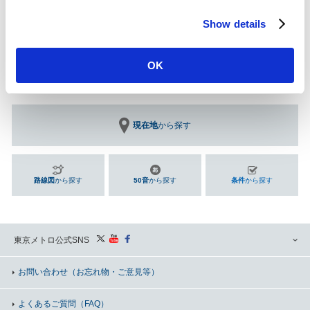
c
Show details
t
駅を探す
i
駅名・駅ナンバリングで検索
o
OK
n
現在地
から探す
路線図
から探す
50音
から探す
条件
から探す
東京メトロ公式SNS
お問い合わせ
（お忘れ物・ご意見等）
よくあるご質問（FAQ）