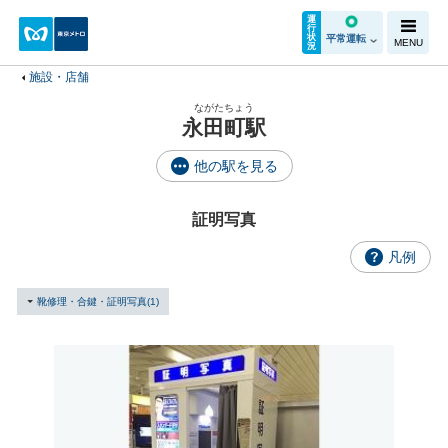
運
行
状
平常運転
MENU
況
施設・店舗
ながたちょう
永田町駅
他の駅を見る
証明写真
凡例
靴修理・合鍵・証明写真(1)