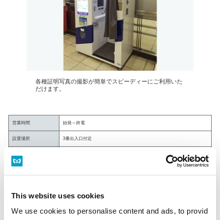
各種証明写真の撮影が簡単でスピーディーにご利用いた
だけます。
営業時間
始発～終電
設置場所
3番出入口付近
定休日
年中無休
営業時間
始発～終電
設置場所
半蔵門線・有楽町線 乗換連絡通路（改札内）
This website uses cookies
定休日
年中無休
We use cookies to personalise content and ads, to provid
営業時間
始発～終電