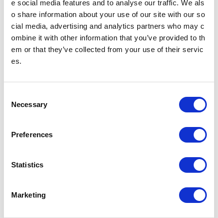
e social media features and to analyse our traffic. We als
o share information about your use of our site with our so
設置場所
赤坂見附方面改札外通路
cial media, advertising and analytics partners who may c
定休日
年中無休
ombine it with other information that you’ve provided to th
営業時間
始発～終電
em or that they’ve collected from your use of their servic
es.
設置場所
9a・9ｂ出入口方面改札内
定休日
年中無休
C
施設・店舗を探す
構内図を見る
Necessary
o
n
s
Preferences
e
永田町駅トップ
n
t
Statistics
時刻表
施設・店舗
S
e
Marketing
l
バリアフリー設備
e