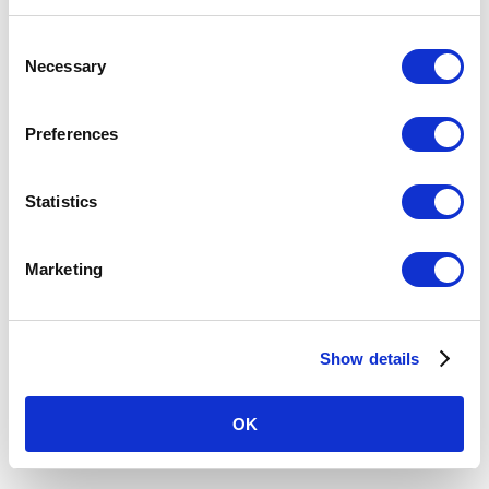
C
時刻表
施設・店舗
Necessary
o
n
s
バリアフリー設備
Preferences
e
n
駅を探す
t
Statistics
S
駅名・駅ナンバリングで検索
e
Marketing
l
e
c
現在地
から探す
Show details
t
i
o
OK
n
路線図
から探す
50音
から探す
条件
から探す