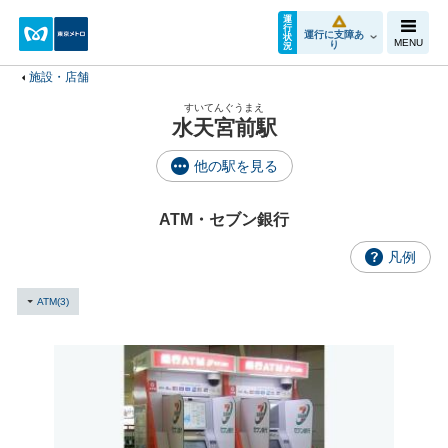
運
行
運行に支障あ
状
MENU
り
況
施設・店舗
すいてんぐうまえ
水天宮前駅
他の駅を見る
ATM・セブン銀行
凡例
ATM(3)