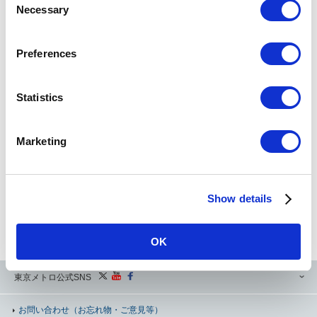
Necessary
o
検索
n
s
Preferences
e
Powered by
n
t
Statistics
運賃・のりかえ検索のご利用にあたって（必ずお読みください）
S
e
Marketing
l
当運賃・のりかえ検索サービスは、お客様にご案内を行うことを本来の目的としており、データ二次
e
利用を目的とした大量アクセスは想定しておりません。
本来のサービスの主旨にご配慮いただき、二次利用等でのアクセスはご遠慮いただけますようお願い
c
申し上げます。
これらの行為が発見された場合には、予告なしに運賃・のりかえ検索サービスのご利用を制限する場
Show details
t
合がございますので、あらかじめご了承ください。
i
定期券の運賃検索の際、表示されていても一部購入できない区間がございます。詳しくは、お客様セ
ンターまたは定期券うりばまでお問い合わせください。
o
OK
n
東京メトロ公式SNS
お問い合わせ
（お忘れ物・ご意見等）