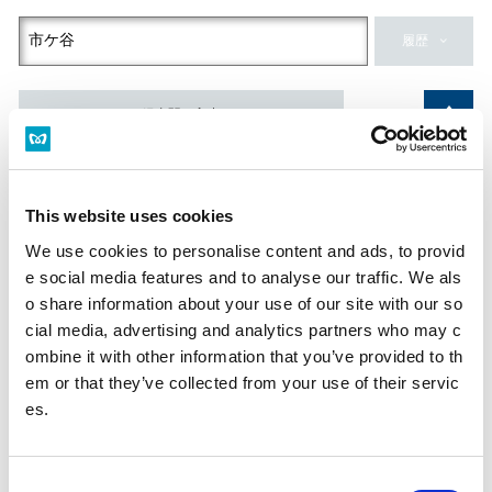
履歴
経由駅を入力
到着駅
This website uses cookies
履歴
We use cookies to personalise content and ads, to provid
e social media features and to analyse our traffic. We als
日付・時刻
o share information about your use of our site with our so
出発
到着
始発
終電
cial media, advertising and analytics partners who may c
ombine it with other information that you’ve provided to th
em or that they’ve collected from your use of their servic
es.
現在時刻
C