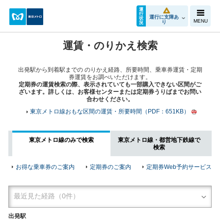
運
行
運行に支障あ
状
MENU
り
況
運賃・のりかえ検索
出発駅から到着駅までの のりかえ経路、所要時間、乗車券運賃・定期
券運賃をお調べいただけます。
定期券の運賃検索の際、表示されていても一部購入できない区間がご
ざいます。詳しくは、お客様センターまたは定期券うりばまでお問い
合わせください。
東京メトロ線おもな区間の運賃・所要時間（PDF：651KB）
東京メトロ線のみで検索
東京メトロ線・都営地下鉄線で
検索
お得な乗車券のご案内
定期券のご案内
定期券Web予約サービス
出発駅