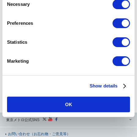
Necessary
o
検索
n
s
Preferences
e
Powered by
n
t
Statistics
運賃・のりかえ検索のご利用にあたって（必ずお読みください）
S
e
Marketing
l
当運賃・のりかえ検索サービスは、お客様にご案内を行うことを本来の目的としており、データ二次
e
利用を目的とした大量アクセスは想定しておりません。
本来のサービスの主旨にご配慮いただき、二次利用等でのアクセスはご遠慮いただけますようお願い
c
申し上げます。
これらの行為が発見された場合には、予告なしに運賃・のりかえ検索サービスのご利用を制限する場
Show details
t
合がございますので、あらかじめご了承ください。
i
定期券の運賃検索の際、表示されていても一部購入できない区間がございます。詳しくは、お客様セ
ンターまたは定期券うりばまでお問い合わせください。
o
OK
n
東京メトロ公式SNS
お問い合わせ
（お忘れ物・ご意見等）