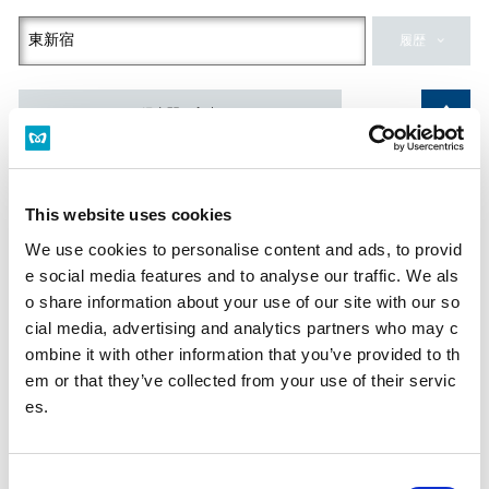
履歴
経由駅を入力
到着駅
This website uses cookies
履歴
We use cookies to personalise content and ads, to provid
e social media features and to analyse our traffic. We als
日付・時刻
o share information about your use of our site with our so
出発
到着
始発
終電
cial media, advertising and analytics partners who may c
ombine it with other information that you’ve provided to th
em or that they’ve collected from your use of their servic
es.
現在時刻
C