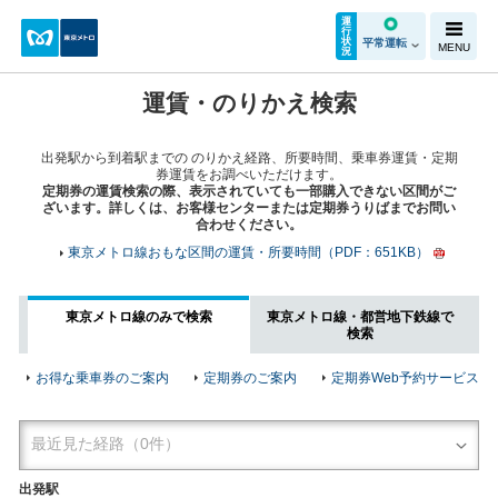
運
行
状
平常運転
MENU
況
運賃・のりかえ検索
出発駅から到着駅までの のりかえ経路、所要時間、乗車券運賃・定期
券運賃をお調べいただけます。
定期券の運賃検索の際、表示されていても一部購入できない区間がご
ざいます。詳しくは、お客様センターまたは定期券うりばまでお問い
合わせください。
東京メトロ線おもな区間の運賃・所要時間（PDF：651KB）
東京メトロ線のみで検索
東京メトロ線・都営地下鉄線で
検索
お得な乗車券のご案内
定期券のご案内
定期券Web予約サービス
出発駅