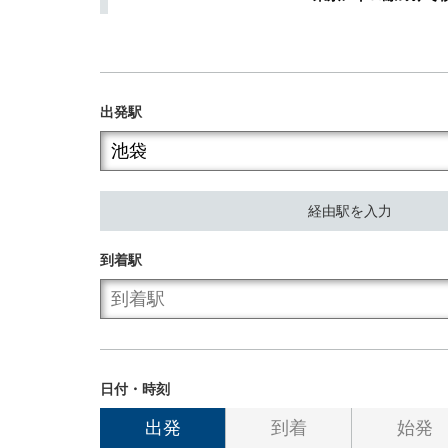
出発駅
経由駅を入力
到着駅
日付・時刻
出発
到着
始発