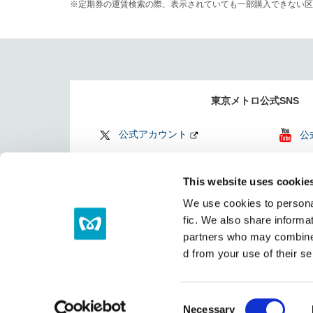
定期券の運賃検索の際、表示されていても一部購入できない区
東京メトロ公式SNS
公式アカウント
公
公式アカウント
Fi
This website uses cookie
Find my Tokyo
TO
We use cookies to personal
（
fic. We also share informat
partners who may combine i
d from your use of their se
サイトマップ
リンク集
C
Necessary