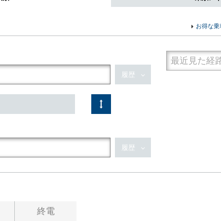
お得な乗
履歴
履歴
終電