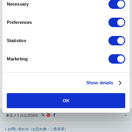
Necessary
o
検索
n
s
Preferences
e
Powered by
n
t
Statistics
運賃・のりかえ検索のご利用にあたって（必ずお読みください）
S
e
Marketing
l
当運賃・のりかえ検索サービスは、お客様にご案内を行うことを本来の目的としており、データ二次
e
利用を目的とした大量アクセスは想定しておりません。
本来のサービスの主旨にご配慮いただき、二次利用等でのアクセスはご遠慮いただけますようお願い
c
申し上げます。
これらの行為が発見された場合には、予告なしに運賃・のりかえ検索サービスのご利用を制限する場
Show details
t
合がございますので、あらかじめご了承ください。
i
定期券の運賃検索の際、表示されていても一部購入できない区間がございます。詳しくは、お客様セ
ンターまたは定期券うりばまでお問い合わせください。
o
OK
n
東京メトロ公式SNS
お問い合わせ
（お忘れ物・ご意見等）