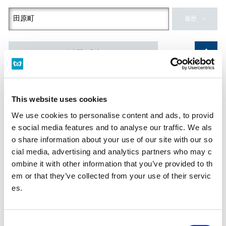
履歴
経由駅を入力
到着駅
This website uses cookies
履歴
We use cookies to personalise content and ads, to provid
e social media features and to analyse our traffic. We als
日付・時刻
o share information about your use of our site with our so
出発
到着
始発
終電
cial media, advertising and analytics partners who may c
ombine it with other information that you’ve provided to th
em or that they’ve collected from your use of their servic
es.
現在時刻
C