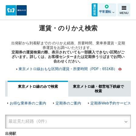
運
行
状
平常運転
MENU
況
運賃・のりかえ検索
出発駅から到着駅までの のりかえ経路、所要時間、乗車券運賃・定期
券運賃をお調べいただけます。
定期券の運賃検索の際、表示されていても一部購入できない区間がご
ざいます。詳しくは、お客様センターまたは定期券うりばまでお問い
合わせください。
東京メトロ線おもな区間の運賃・所要時間（PDF：651KB）
東京メトロ線のみで検索
東京メトロ線・都営地下鉄線で
検索
お得な乗車券のご案内
定期券のご案内
定期券Web予約サービス
出発駅