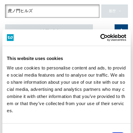
履歴
経由駅を入力
到着駅
This website uses cookies
履歴
We use cookies to personalise content and ads, to provid
e social media features and to analyse our traffic. We als
日付・時刻
o share information about your use of our site with our so
出発
到着
始発
終電
cial media, advertising and analytics partners who may c
ombine it with other information that you’ve provided to th
em or that they’ve collected from your use of their servic
es.
現在時刻
C