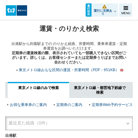
運
行
運行に支障あ
状
MENU
り
況
運賃・のりかえ検索
出発駅から到着駅までの のりかえ経路、所要時間、乗車券運賃・定期
券運賃をお調べいただけます。
定期券の運賃検索の際、表示されていても一部購入できない区間がご
ざいます。詳しくは、お客様センターまたは定期券うりばまでお問い
合わせください。
東京メトロ線おもな区間の運賃・所要時間（PDF：651KB）
東京メトロ線のみで検索
東京メトロ線・都営地下鉄線で
検索
お得な乗車券のご案内
定期券のご案内
定期券Web予約サービス
出発駅