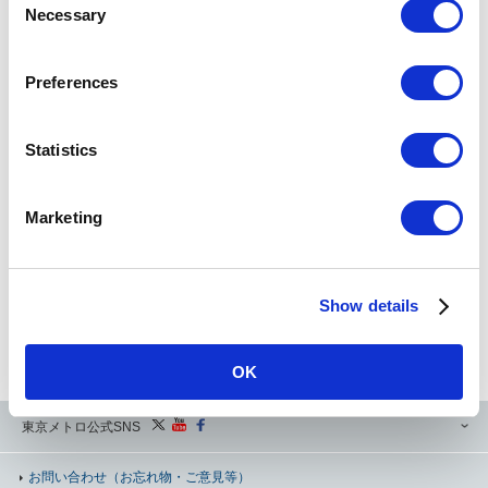
Necessary
o
検索
n
s
Preferences
e
Powered by
n
t
Statistics
運賃・のりかえ検索のご利用にあたって（必ずお読みください）
S
e
Marketing
l
当運賃・のりかえ検索サービスは、お客様にご案内を行うことを本来の目的としており、データ二次
e
利用を目的とした大量アクセスは想定しておりません。
本来のサービスの主旨にご配慮いただき、二次利用等でのアクセスはご遠慮いただけますようお願い
c
申し上げます。
これらの行為が発見された場合には、予告なしに運賃・のりかえ検索サービスのご利用を制限する場
Show details
t
合がございますので、あらかじめご了承ください。
i
定期券の運賃検索の際、表示されていても一部購入できない区間がございます。詳しくは、お客様セ
ンターまたは定期券うりばまでお問い合わせください。
o
OK
n
東京メトロ公式SNS
お問い合わせ
（お忘れ物・ご意見等）