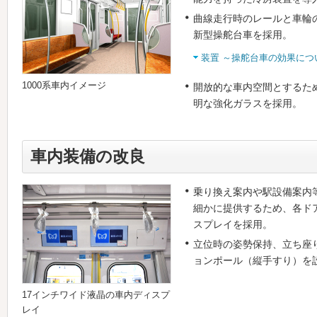
曲線走行時のレールと車輪
新型操舵台車を採用。
装置 ～操舵台車の効果につ
1000系車内イメージ
開放的な車内空間とするた
明な強化ガラスを採用。
車内装備の改良
乗り換え案内や駅設備案内
細かに提供するため、各ド
スプレイを採用。
立位時の姿勢保持、立ち座
ョンポール（縦手すり）を
17インチワイド液晶の車内ディスプ
レイ