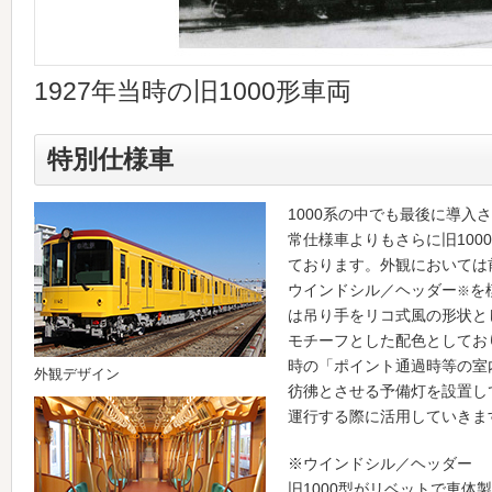
1927年当時の旧1000形車両
特別仕様車
1000系の中でも最後に導入さ
常仕様車よりもさらに旧100
ております。外観においては
ウインドシル／ヘッダー
を
※
は吊り手をリコ式風の形状とし
モチーフとした配色としており
時の「ポイント通過時等の室
外観デザイン
彷彿とさせる予備灯を設置し
運行する際に活用していきま
※ウインドシル／ヘッダー
旧1000型がリベットで車体