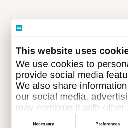
This website uses cooki
We use cookies to persona
provide social media featur
We also share information 
our social media, advertis
may combine it with other 
to them or that they’ve col
Consent
Necessary
Preferences
Selection