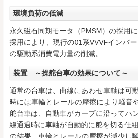
環境負荷の低減
永久磁石同期モータ（PMSM）の採用
採用により、現行の01系VVVFインバ
の駆動系消費電力量の削減。
装置 ～操舵台車の効果について～
通常の台車は、曲線にあわせ車軸は可
時には車輪とレールの摩擦により騒音
舵台車は、自動車がカーブに沿ってハ
線通過時に車軸が自動的に舵を切る仕
の結果、車輪とレールの摩擦が減少し