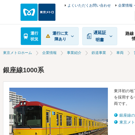
よくいただくお問い合わせ
企業情報・
遅延証
運行
運行に支
路線
状況
障あり
明書
東京メトロホーム
企業情報
事業紹介
鉄道事業
車両
銀座線1000系
東洋初の地
を採用する
両です。
銀座線の
東京メト