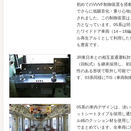
初めてのVVVF制御装置を
でさらに低騒音化・乗り心地向
されました。この制御装置は
力となっています。05系は同
たワイドドア車両（14～18
ル再生アルミとして利用した
も豊富です。
JR東日本との相互直通運転
（回転式）を継承採用し、初
性のある形状で取外し可能で
す。03系同様にTIS（車両
05系の車内デザインは、淡
ットシートタイプを採用し通
ル綿のクッション材を使用し
でまとめています。全車両に