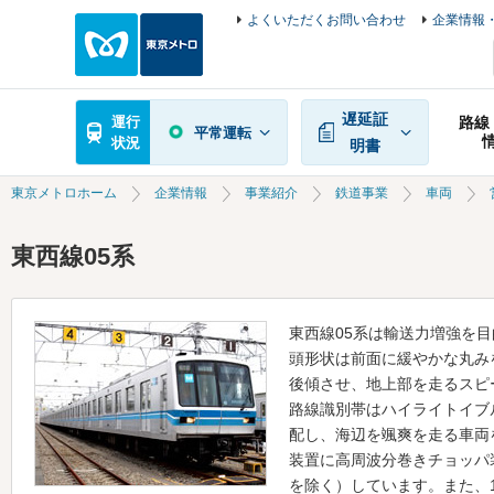
よくいただくお問い合わせ
企業情報・
遅延証
運行
路線
平常運転
状況
明書
東京メトロホーム
企業情報
事業紹介
鉄道事業
車両
東西線05系
東西線05系は輸送力増強を目
頭形状は前面に緩やかな丸み
後傾させ、地上部を走るスピ
路線識別帯はハイライトイブ
配し、海辺を颯爽を走る車両
装置に高周波分巻きチョッパ装
を除く）しています。また、1