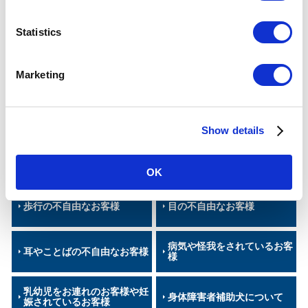
n
t
Statistics
半蔵門線
南北線
副都心線
S
点検は、朝・夕ラッシュを避けた時間帯（9:00 ～17 :00）にて行います。
e
定期点検で、不良部品の交換等が必要となった場合は、緊急作業（延長作
Marketing
l
業）を行う場合があります。
点検は、各駅周辺のイベント開催等により、中止及び日程変更する場合が
e
あります。
c
休止期間中は、エレベーターを終日ご利用いただけません。
Show details
t
i
バリアフリー
o
OK
n
歩行の不自由なお客様
目の不自由なお客様
病気や怪我をされているお客
耳やことばの不自由なお客様
様
乳幼児をお連れのお客様や妊
身体障害者補助犬について
娠されているお客様