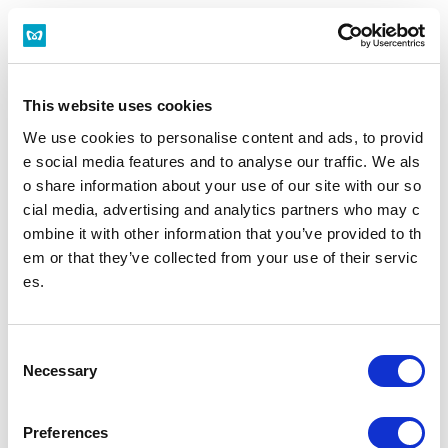
2026年8月のエレベーター運転停止（休止・点検）情報（予定）
銀座線
丸ノ内線
日比谷線
This website uses cookies
We use cookies to personalise content and ads, to provid
e social media features and to analyse our traffic. We als
東西線
千代田線
有楽町線
o share information about your use of our site with our so
cial media, advertising and analytics partners who may c
ombine it with other information that you’ve provided to th
半蔵門線
南北線
副都心線
em or that they’ve collected from your use of their servic
es.
2026年9月のエレベーター運転停止（休止・点検）情報（予定）
C
Necessary
銀座線
丸ノ内線
日比谷線
o
n
s
Preferences
東西線
千代田線
有楽町線
e