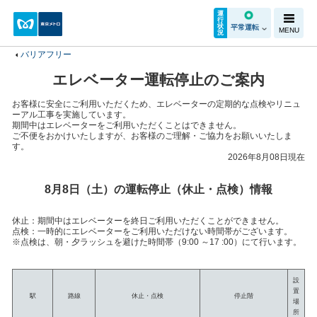
運
行
状
平常運転
MENU
況
バリアフリー
エレベーター運転停止のご案内
お客様に安全にご利用いただくため、エレベーターの定期的な点検やリニュ
ーアル工事を実施しています。
期間中はエレベーターをご利用いただくことはできません。
ご不便をおかけいたしますが、お客様のご理解・ご協力をお願いいたしま
す。
2026年8月08日現在
8月8日（土）の運転停止（休止・点検）情報
休止：期間中はエレベーターを終日ご利用いただくことができません。
点検：一時的にエレベーターをご利用いただけない時間帯がございます。
点検は、朝・夕ラッシュを避けた時間帯（9:00 ～17 :00）にて行います。
設
置
駅
路線
休止・点検
停止階
場
所