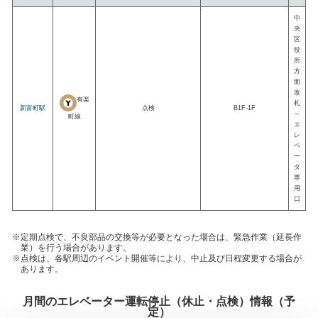
中
央
区
役
所
方
面
改
有楽
札
新富町駅
点検
B1F-1F
～
町線
エ
レ
ベ
ー
タ
専
用
口
定期点検で、不良部品の交換等が必要となった場合は、緊急作業（延長作
業）を行う場合があります。
点検は、各駅周辺のイベント開催等により、中止及び日程変更する場合が
あります。
月間のエレベーター運転停止（休止・点検）情報（予
定）