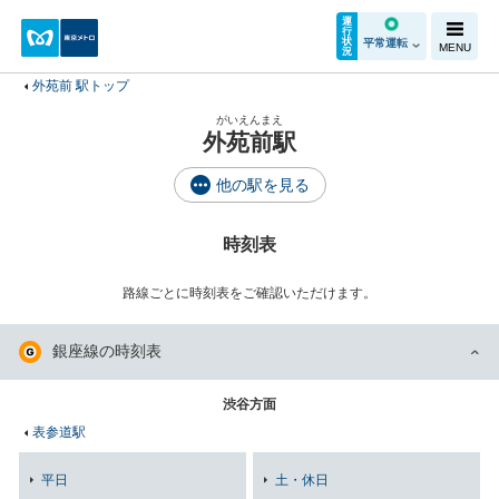
運
行
状
平常運転
MENU
況
外苑前 駅トップ
がいえんまえ
外苑前駅
他の駅を見る
時刻表
路線ごとに時刻表をご確認いただけます。
銀座線の時刻表
渋谷方面
表参道駅
平日
土・休日