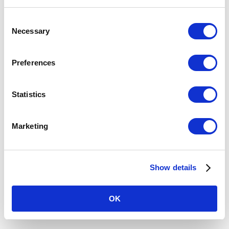
C
時刻表
施設・店舗
Necessary
o
n
s
バリアフリー設備
Preferences
e
n
駅を探す
t
Statistics
S
駅名・駅ナンバリングで検索
e
Marketing
l
e
c
現在地
から探す
Show details
t
i
o
OK
n
路線図
から探す
50音
から探す
条件
から探す