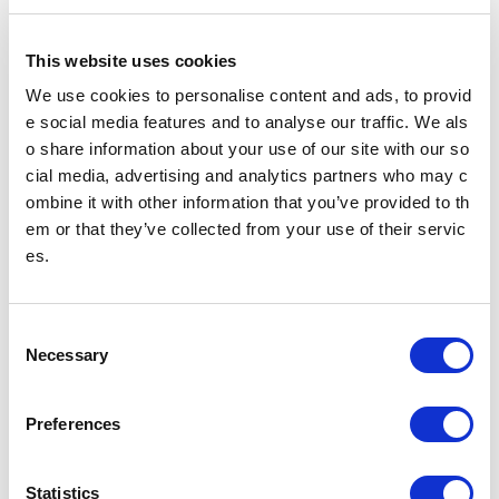
This website uses cookies
We use cookies to personalise content and ads, to provid
e social media features and to analyse our traffic. We als
ATM・みずほ銀行
o share information about your use of our site with our so
営業時間
月 7:00～24:00
cial media, advertising and analytics partners who may c
火～金 5:00～24:00
ombine it with other information that you’ve provided to th
土 5:00～22:00
em or that they’ve collected from your use of their servic
日 8:00～21:00
es.
設置場所
C4出入口付近
営業時間
月 7:00～24:00
火～金 5:00～24:00
C
土 5:00～22:00
Necessary
o
日 8:00～21:00
設置場所
A11出入口付近
n
s
Preferences
e
n
t
Statistics