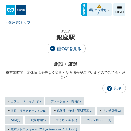
運
行
運行に支障あ
状
MENU
り
況
銀座 駅トップ
ぎんざ
銀座駅
他の駅を見る
施設・店舗
※営業時間、定休日は予告なく変更となる場合がございますのでご了承くだ
さい。
凡例
カフェ・ベーカリー(1)
ファッション・雑貨(1)
美容・リラクゼーション(1)
靴修理・合鍵・証明写真(2)
その他店舗(1)
ATM(2)
外貨両替(1)
宝くじうりば(1)
コインロッカー(1)
東京メトロッカー＋（Tokyo Metlocker PLUS）(1)