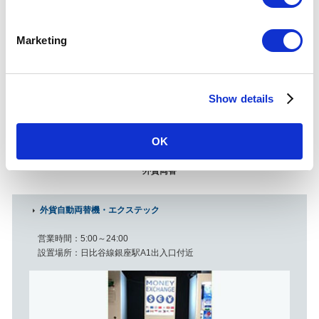
S
e
Marketing
l
e
c
Show details
t
i
o
OK
n
外貨両替
外貨自動両替機・エクステック
営業時間
5:00～24:00
設置場所
日比谷線銀座駅A1出入口付近