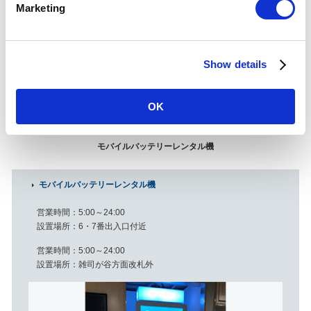
Marketing
l
e
c
Show details
t
i
実際の東京メトロッカー+の仕様は写真と異なる場合がありま
o
す。
OK
n
モバイルバッテリーレンタル機
モバイルバッテリーレンタル機
営業時間
5:00～24:00
設置場所
6・7番出入口付近
営業時間
5:00～24:00
設置場所
雑司が谷方面改札外