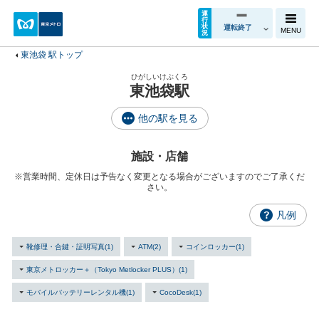
運
行
状
運転終了
MENU
況
東池袋 駅トップ
ひがしいけぶくろ
東池袋駅
他の駅を見る
施設・店舗
※営業時間、定休日は予告なく変更となる場合がございますのでご了承くだ
さい。
凡例
靴修理・合鍵・証明写真(1)
ATM(2)
コインロッカー(1)
東京メトロッカー＋（Tokyo Metlocker PLUS）(1)
モバイルバッテリーレンタル機(1)
CocoDesk(1)