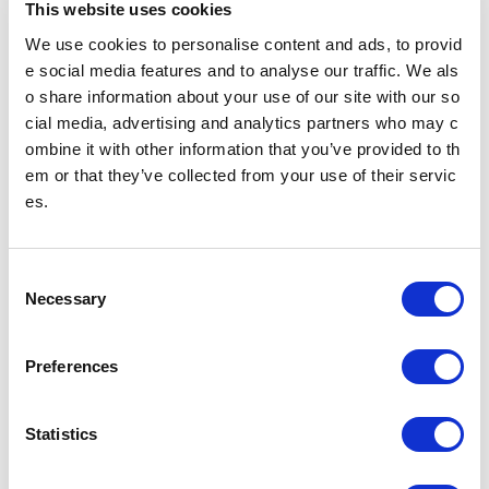
This website uses cookies
We use cookies to personalise content and ads, to provid
実際のコインロッカーの仕様は写真とは異なる可能性がありま
e social media features and to analyse our traffic. We als
す。
o share information about your use of our site with our so
cial media, advertising and analytics partners who may c
東京メトロッカー＋（Tokyo Metlocker PLUS）
ombine it with other information that you’ve provided to th
em or that they’ve collected from your use of their servic
es.
東京メトロッカー＋（Tokyo Metlocker PLUS）
「予約機能」と「ホテル配送サービス」もご利用いただける新機
能ロッカーです。
C
設置場所
2番出入口付近
Necessary
o
n
s
Preferences
e
n
t
Statistics
S
e