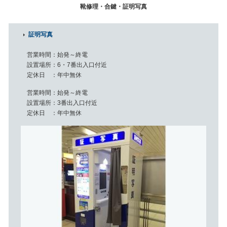
靴修理・合鍵・証明写真
証明写真
営業時間
始発～終電
設置場所
6・7番出入口付近
定休日
年中無休
営業時間
始発～終電
設置場所
3番出入口付近
定休日
年中無休