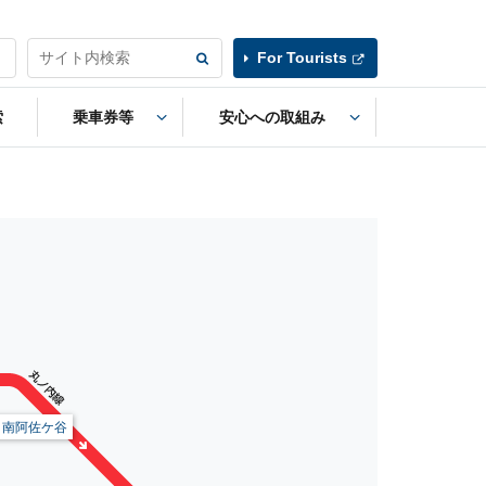
For Tourists
索
乗車券等
安心への取組み
南阿佐ケ谷