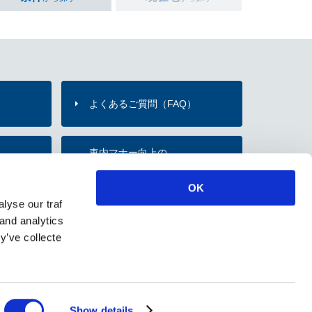
よくあるご質問（FAQ）
）
車内マナー向上の
内
お願い・取組み
OK
lyse our traf
のご紹介
 and analytics
y’ve collecte
ソーシャルメディアポリシー
Show details