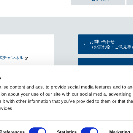
お問い合わせ
（お忘れ物・ご意見等
式チャンネル
東京メトロのご利用案
nd my Tokyo
s
KYO METRO NEWS
ise content and ads, to provide social media features and to ana
メトニュー）
東京メトロ公式アプリ
ion about your use of our site with our social media, advertising
t with other information that you’ve provided to them or that the
rvices.
RSS一覧
個人情報保護方針
サイトのご利用にあたって
Copyright © Tokyo Metro Co., Ltd All rights reserved.
Preferences
Statistics
Marketing