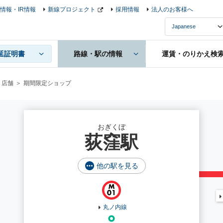
情報・IR情報
新線プロジェクト
採用情報
法人のお客様へ
延証明書
路線・駅の情報
運賃・のりかえ検
・店舗
期間限定ショップ
おぎくぼ
荻窪駅
他の駅を見る
丸ノ内線