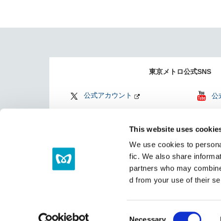
東京メトロ公式SNS
公式アカウント
公
公式アカウント
Fi
This website uses cookie
Find my Tokyo
TO
We use cookies to personal
（
fic. We also share informat
partners who may combine i
d from your use of their se
サイトマップ
リンク集
C
Necessary