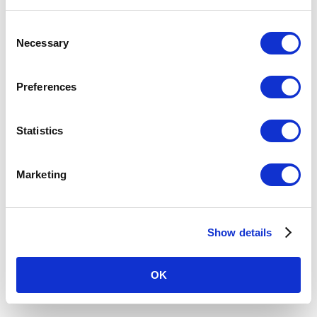
C
時刻表
施設・店舗
Necessary
o
n
s
バリアフリー設備
Preferences
e
n
駅を探す
t
Statistics
S
駅名・駅ナンバリングで検索
e
Marketing
l
e
c
現在地
から探す
Show details
t
i
o
OK
n
路線図
から探す
50音
から探す
条件
から探す