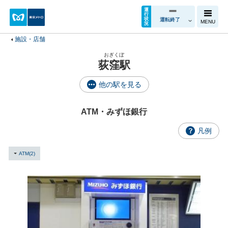
運
行
状
運転終了
MENU
況
施設・店舗
おぎくぼ
荻窪駅
他の駅を見る
ATM・みずほ銀行
凡例
ATM(2)