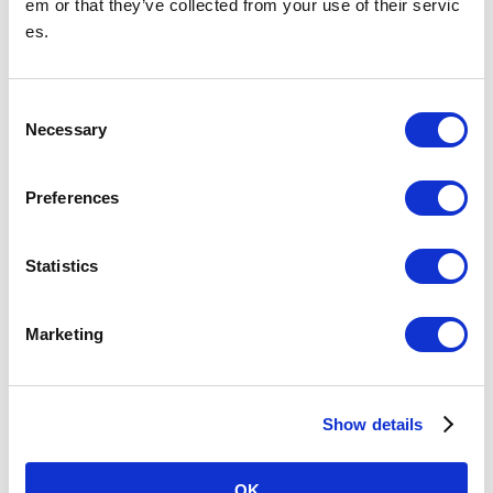
em or that they’ve collected from your use of their servic
施設・店舗を探す
構内図を見る
es.
C
荻窪駅トップ
Necessary
o
n
時刻表
施設・店舗
s
Preferences
e
n
バリアフリー設備
t
Statistics
S
e
駅を探す
Marketing
l
駅名・駅ナンバリングで検索
e
c
Show details
t
i
o
現在地
から探す
OK