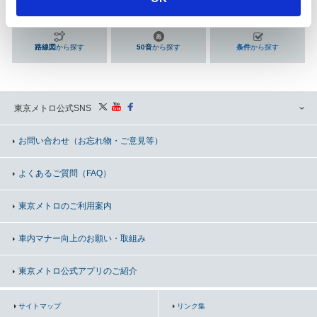
n
路線図
から探す
50音
から探す
条件
から探す
東京メトロ公式SNS
お問い合わせ
（お忘れ物・ご意見等）
よくあるご質問（FAQ）
東京メトロのご利用案内
車内マナー向上の
お願い・取組み
東京メトロ公式アプリのご紹介
サイトマップ
リンク集