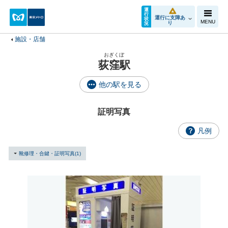
運
行
運行に支障あ
状
MENU
り
況
施設・店舗
おぎくぼ
荻窪駅
他の駅を見る
証明写真
凡例
靴修理・合鍵・証明写真(1)