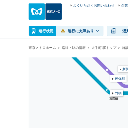
よくいただくお問い合わせ
企業
遅
運行状況
運行に支障あり
東京メトロホーム
路線・駅の情報
大手町 駅トップ
施
新
神保町
竹橋