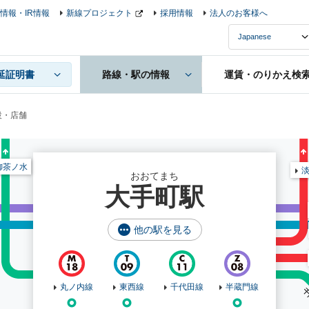
情報・IR情報
新線プロジェクト
採用情報
法人のお客様へ
延証明書
路線・駅の情報
運賃・のりかえ検
設・店舗
御茶ノ水
おおてまち
大手町駅
他の駅を見る
丸ノ内線
東西線
千代田線
半蔵門線