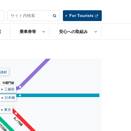
For Tourists
索
乗車券等
安心への取組み
淡路町
三越前
日本橋
東京