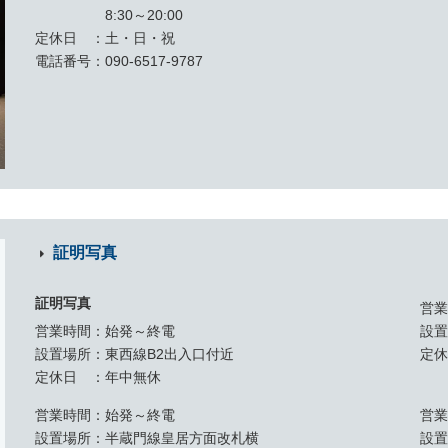
8:30～20:00
定休日
土・日・祝
電話番号
090-6517-9787
証明写真
証明写真
営
営業時間
始発～終電
設
設置場所
東西線B2出入口付近
定
定休日
年中無休
営業時間
始発～終電
営
設置場所
半蔵門線皇居方面改札横
設