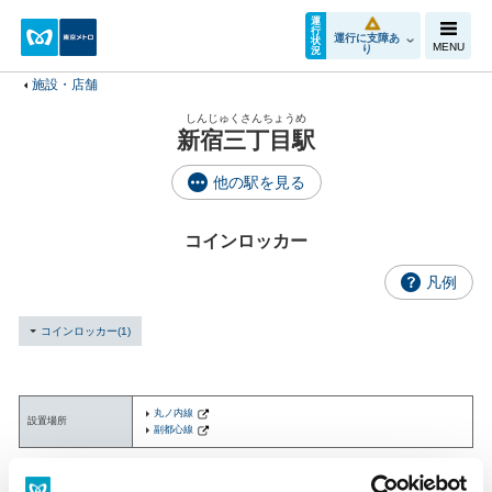
運
行
運行に支障あ
状
MENU
り
況
施設・店舗
しんじゅくさんちょうめ
新宿三丁目駅
他の駅を見る
コインロッカー
凡例
コインロッカー(1)
丸ノ内線
設置場所
副都心線
施設・店舗を探す
構内図を見る