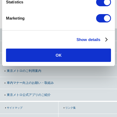
t
Statistics
S
路線図
から探す
50音
から探す
条件
から探す
e
Marketing
l
e
c
東京メトロ公式SNS
Show details
t
i
お問い合わせ
（お忘れ物・ご意見等）
o
OK
n
よくあるご質問（FAQ）
東京メトロのご利用案内
車内マナー向上の
お願い・取組み
東京メトロ公式アプリのご紹介
サイトマップ
リンク集