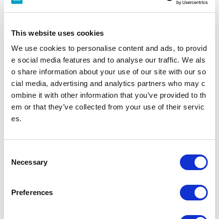
This website uses cookies
新宿三丁目駅トップ
We use cookies to personalise content and ads, to provid
e social media features and to analyse our traffic. We als
時刻表
施設・店舗
o share information about your use of our site with our so
cial media, advertising and analytics partners who may c
ombine it with other information that you’ve provided to th
バリアフリー設備
em or that they’ve collected from your use of their servic
es.
駅を探す
駅名・駅ナンバリングで検索
C
Necessary
o
n
s
Preferences
e
現在地
から探す
n