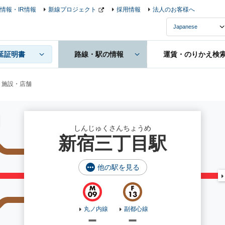
情報・IR情報
新線プロジェクト
採用情報
法人のお客様へ
延証明書
路線・駅の情報
運賃・のりかえ検
施設・店舗
しんじゅくさんちょうめ
新宿三丁目駅
他の駅を見る
丸ノ内線
副都心線