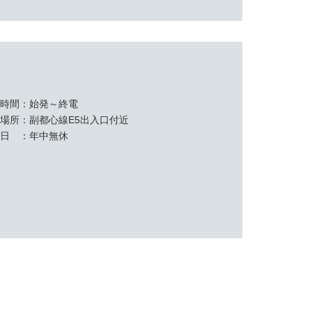
業時間
始発～終電
置場所
副都心線E5出入口付近
休日
年中無休