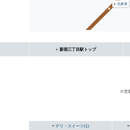
北参道
新宿三丁目駅トップ
※営
デリ・スイーツ(1)