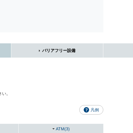
バリアフリー設備
さい。
凡例
ATM(3)