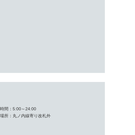
業時間
5:00～24:00
置場所
丸ノ内線寄り改札外