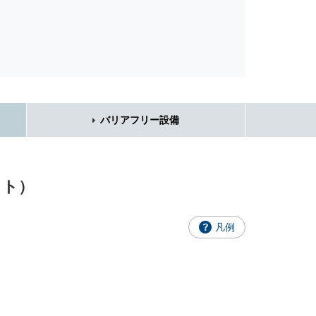
バリアフリー設備
ット）
凡例