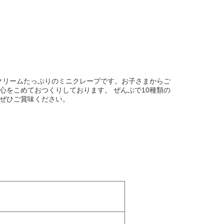
、クリームたっぷりのミニクレープです。お子さまからご
心をこめておつくりしております。 ぜんぶで10種類の
ぜひご賞味ください。