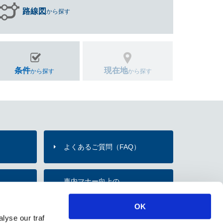
路線図
から探す
条件
現在地
から探す
から探す
よくあるご質問（FAQ）
）
車内マナー向上の
内
お願い・取組み
OK
lyse our traf