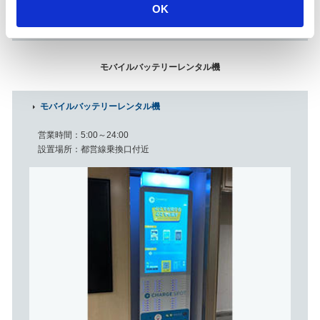
o
OK
実際のコインロッカーの仕様は写真とは異なる可能性がありま
n
す。
モバイルバッテリーレンタル機
モバイルバッテリーレンタル機
営業時間
5:00～24:00
設置場所
都営線乗換口付近