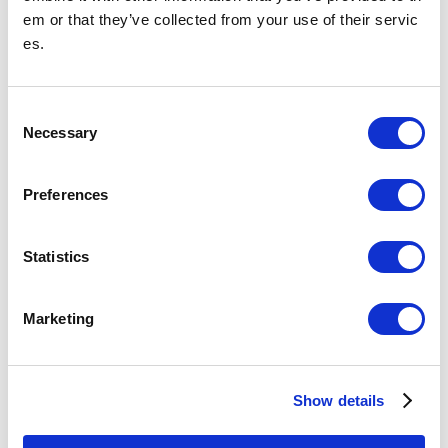
em or that they’ve collected from your use of their servic
es.
コインロッカー
C
コインロッカー
Necessary
o
以下の路線周辺にコインロッカーがあります
n
・半蔵門線
s
Preferences
e
n
t
Statistics
S
e
Marketing
l
e
c
Show details
t
i