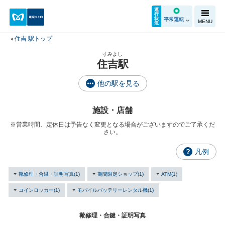
運
行
状
平常運転
MENU
況
住吉 駅トップ
すみよし
住吉駅
他の駅を見る
施設・店舗
※営業時間、定休日は予告なく変更となる場合がございますのでご了承くだ
さい。
凡例
靴修理・合鍵・証明写真(1)
期間限定ショップ(1)
ATM(1)
コインロッカー(1)
モバイルバッテリーレンタル機(1)
靴修理・合鍵・証明写真