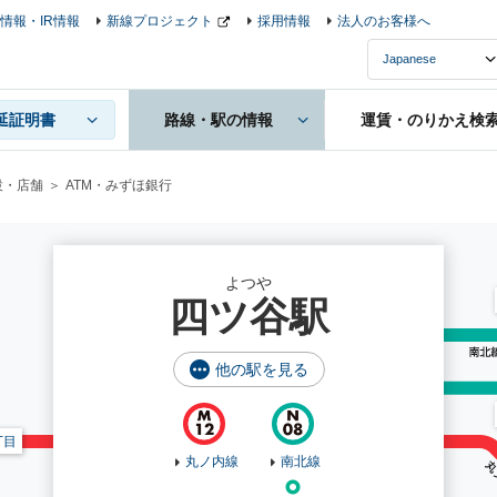
情報・IR情報
新線プロジェクト
採用情報
法人のお客様へ
延証明書
路線・駅の情報
運賃・のりかえ検
設・店舗
ATM・みずほ銀行
よつや
四ツ谷駅
他の駅を見る
丁目
丸ノ内線
南北線