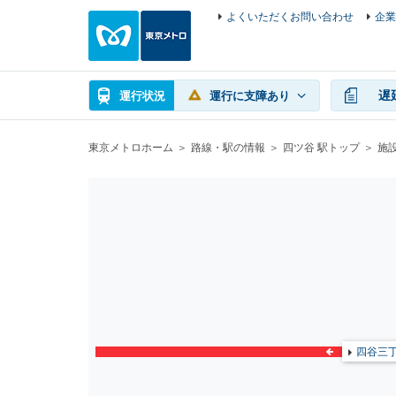
よくいただくお問い合わせ
企業
遅
運行状況
運行に支障あり
東京メトロホーム
路線・駅の情報
四ツ谷 駅トップ
施
四谷三