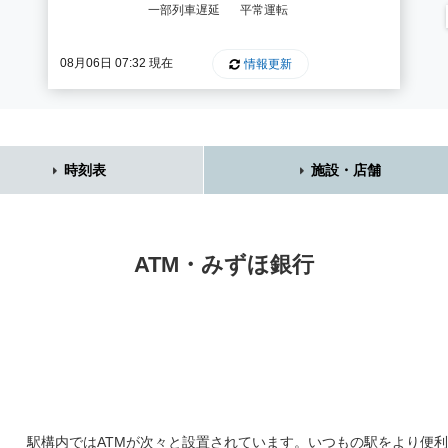
一部列車遅延
平常運転
08月06日 07:32 現在
情報更新
時刻表
施設・店舗
ATM・みずほ銀行
駅構内ではATMが次々と設置されています。いつもの駅をより便