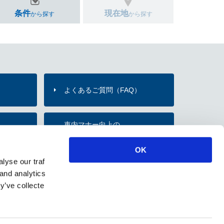
条件
現在地
から探す
から探す
よくあるご質問（FAQ）
）
車内マナー向上の
内
お願い・取組み
OK
lyse our traf
のご紹介
 and analytics
y’ve collecte
ソーシャルメディアポリシー