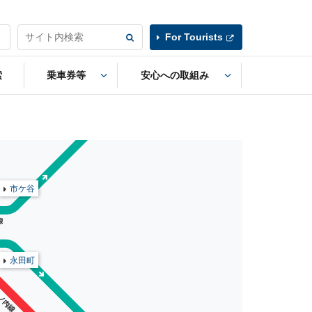
For Tourists
索
乗車券等
安心への取組み
市ケ谷
永田町