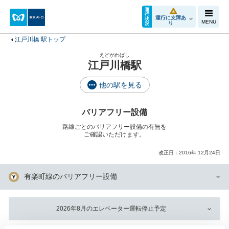
運
行
運行に支障あ
状
MENU
り
況
江戸川橋 駅トップ
えどがわばし
江戸川橋駅
他の駅を見る
バリアフリー設備
路線ごとのバリアフリー設備の有無を
ご確認いただけます。
改正日：2016年 12月24日
有楽町線のバリアフリー設備
2026年8月のエレベーター運転停止予定