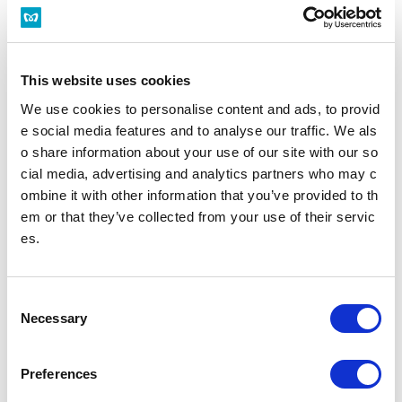
構内図を見る
バリアフリーの取組みを知る
This website uses cookies
We use cookies to personalise content and ads, to provid
江戸川橋駅トップ
e social media features and to analyse our traffic. We als
o share information about your use of our site with our so
時刻表
施設・店舗
cial media, advertising and analytics partners who may c
ombine it with other information that you’ve provided to th
em or that they’ve collected from your use of their servic
バリアフリー設備
es.
駅を探す
C
駅名・駅ナンバリングで検索
Necessary
o
n
s
Preferences
e