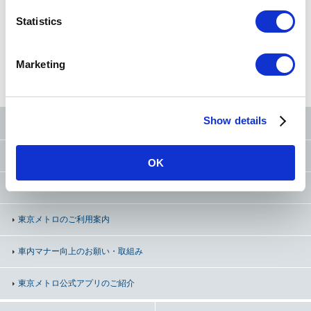
n
現在地
から探す
t
Statistics
S
e
Marketing
路線図
から探す
50音
から探す
条件
から探す
l
e
c
Show details
t
東京メトロ公式SNS
i
o
お問い合わせ
（お忘れ物・ご意見等）
OK
n
よくあるご質問（FAQ）
東京メトロのご利用案内
車内マナー向上の
お願い・取組み
東京メトロ公式アプリのご紹介