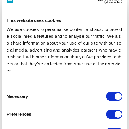
This website uses cookies
日比谷駅トップ
We use cookies to personalise content and ads, to provid
e social media features and to analyse our traffic. We als
o share information about your use of our site with our so
時刻表
施設・店舗
cial media, advertising and analytics partners who may c
ombine it with other information that you’ve provided to th
バリアフリー設備
em or that they’ve collected from your use of their servic
es.
駅を探す
駅名・駅ナンバリングで検索
C
Necessary
o
n
s
Preferences
e
現在地
から探す
n