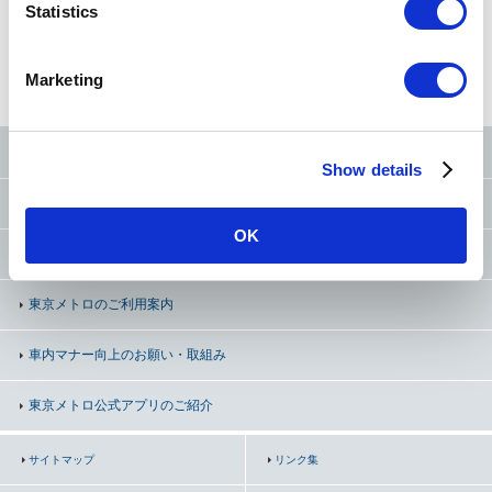
t
Statistics
S
路線図
から探す
50音
から探す
条件
から探す
e
Marketing
l
e
c
東京メトロ公式SNS
Show details
t
i
お問い合わせ
（お忘れ物・ご意見等）
o
OK
n
よくあるご質問（FAQ）
東京メトロのご利用案内
車内マナー向上の
お願い・取組み
東京メトロ公式アプリのご紹介
サイトマップ
リンク集