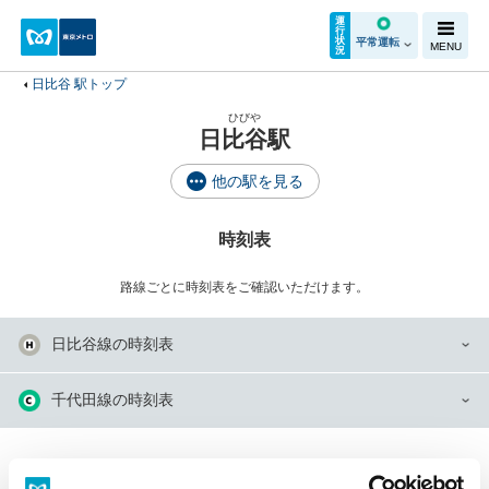
運
行
状
平常運転
MENU
況
日比谷 駅トップ
ひびや
日比谷駅
他の駅を見る
時刻表
路線ごとに時刻表をご確認いただけます。
日比谷線の時刻表
千代田線の時刻表
のりかえの乗車位置を調べる
運賃・のりかえ検索で調べる