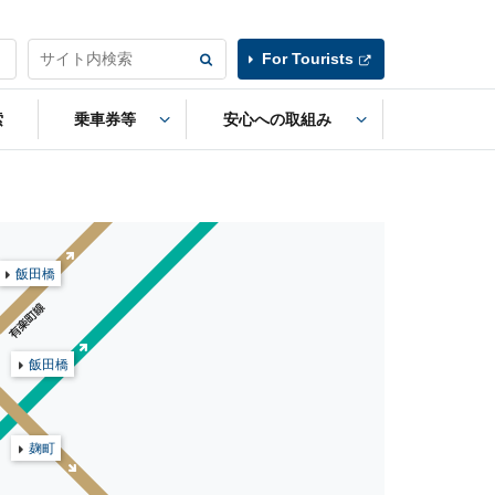
For Tourists
索
乗車券等
安心への取組み
飯田橋
飯田橋
麹町