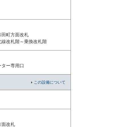
谷田町方面改札
北線改札階～乗換改札階
ーター専用口
この設備について
方面改札