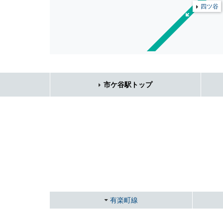
四ツ谷
市ケ谷駅トップ
有楽町線