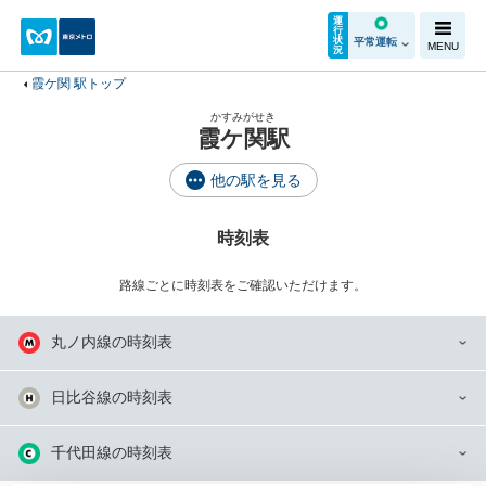
運
行
状
平常運転
MENU
況
霞ケ関 駅トップ
かすみがせき
霞ケ関駅
他の駅を見る
時刻表
路線ごとに時刻表をご確認いただけます。
丸ノ内線の時刻表
日比谷線の時刻表
千代田線の時刻表