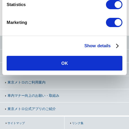
t
Statistics
S
e
路線図
から探す
50音
から探す
条件
から探す
Marketing
l
e
c
東京メトロ公式SNS
Show details
t
i
お問い合わせ
（お忘れ物・ご意見等）
o
OK
n
よくあるご質問（FAQ）
東京メトロのご利用案内
車内マナー向上の
お願い・取組み
東京メトロ公式アプリのご紹介
サイトマップ
リンク集