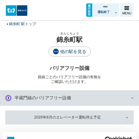
運
行
状
運転終了
MENU
況
錦糸町 駅トップ
きんしちょう
錦糸町駅
他の駅を見る
バリアフリー設備
路線ごとのバリアフリー設備の有無を
ご確認いただけます。
半蔵門線のバリアフリー設備
2026年8月のエレベーター運転停止予定