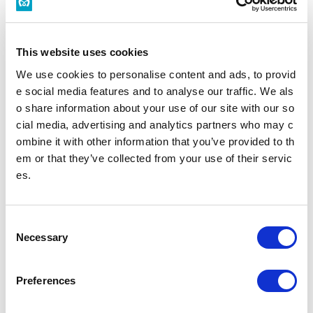
構内図を見る
バリアフリーの取組みを知る
This website uses cookies
錦糸町駅トップ
We use cookies to personalise content and ads, to provid
e social media features and to analyse our traffic. We als
o share information about your use of our site with our so
時刻表
施設・店舗
cial media, advertising and analytics partners who may c
ombine it with other information that you’ve provided to th
バリアフリー設備
em or that they’ve collected from your use of their servic
es.
駅を探す
C
駅名・駅ナンバリングで検索
Necessary
o
n
s
Preferences
e
現在地
から探す
n