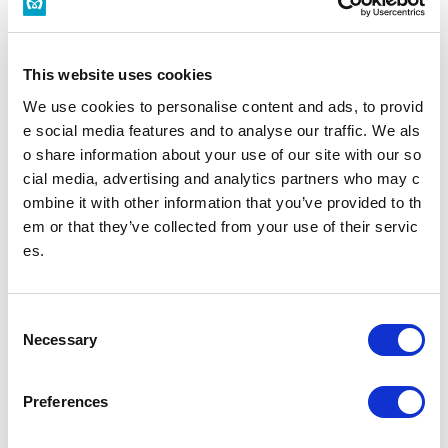
構内図を見る
バリアフリーの取組みを知る
This website uses cookies
新富町駅トップ
We use cookies to personalise content and ads, to provid
e social media features and to analyse our traffic. We als
o share information about your use of our site with our so
時刻表
施設・店舗
cial media, advertising and analytics partners who may c
ombine it with other information that you’ve provided to th
バリアフリー設備
em or that they’ve collected from your use of their servic
es.
駅を探す
C
駅名・駅ナンバリングで検索
Necessary
o
n
s
Preferences
e
現在地
から探す
n