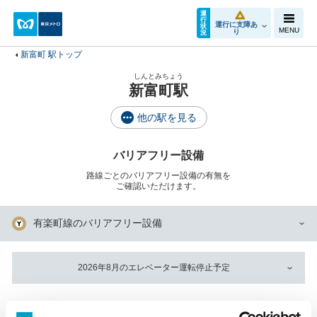
運
行
運行に支障あ
状
MENU
り
況
新富町 駅トップ
しんとみちょう
新富町駅
他の駅を見る
バリアフリー設備
路線ごとのバリアフリー設備の有無を
ご確認いただけます。
有楽町線のバリアフリー設備
2026年8月のエレベーター運転停止予定