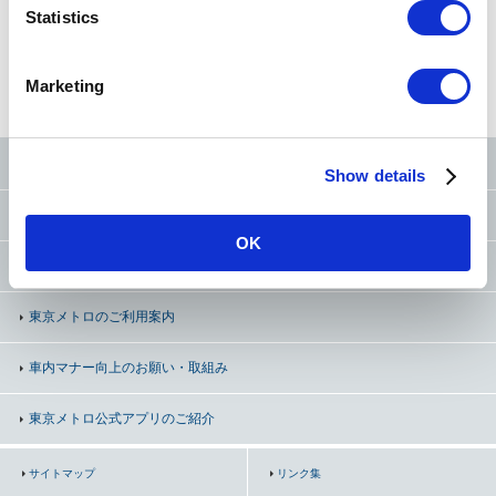
t
Statistics
S
e
路線図
から探す
50音
から探す
条件
から探す
Marketing
l
e
c
東京メトロ公式SNS
Show details
t
i
お問い合わせ
（お忘れ物・ご意見等）
o
OK
n
よくあるご質問（FAQ）
東京メトロのご利用案内
車内マナー向上の
お願い・取組み
東京メトロ公式アプリのご紹介
サイトマップ
リンク集