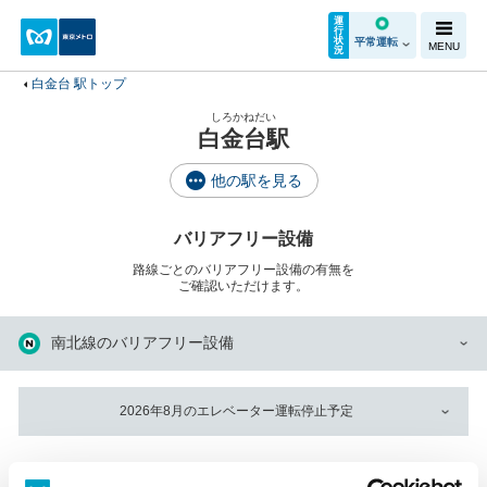
運
行
状
平常運転
MENU
況
白金台 駅トップ
しろかねだい
白金台駅
他の駅を見る
バリアフリー設備
路線ごとのバリアフリー設備の有無を
ご確認いただけます。
南北線のバリアフリー設備
2026年8月のエレベーター運転停止予定