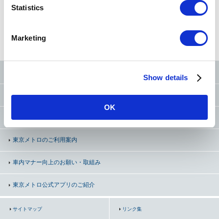
t
Statistics
S
e
路線図
から探す
50音
から探す
条件
から探す
Marketing
l
e
c
東京メトロ公式SNS
Show details
t
i
お問い合わせ
（お忘れ物・ご意見等）
o
OK
n
よくあるご質問（FAQ）
東京メトロのご利用案内
車内マナー向上の
お願い・取組み
東京メトロ公式アプリのご紹介
サイトマップ
リンク集