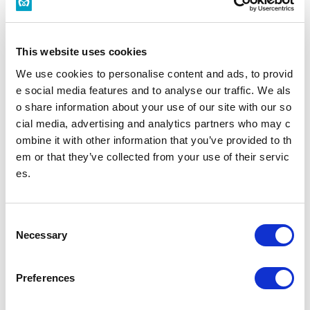
構内図を見る
バリアフリーの取組みを知る
This website uses cookies
白金台駅トップ
We use cookies to personalise content and ads, to provid
e social media features and to analyse our traffic. We als
o share information about your use of our site with our so
時刻表
施設・店舗
cial media, advertising and analytics partners who may c
ombine it with other information that you’ve provided to th
バリアフリー設備
em or that they’ve collected from your use of their servic
es.
駅を探す
C
駅名・駅ナンバリングで検索
Necessary
o
n
s
Preferences
e
現在地
から探す
n