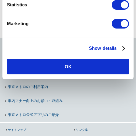
t
Statistics
S
e
路線図
から探す
50音
から探す
条件
から探す
Marketing
l
e
c
東京メトロ公式SNS
Show details
t
i
お問い合わせ
（お忘れ物・ご意見等）
o
OK
n
よくあるご質問（FAQ）
東京メトロのご利用案内
車内マナー向上の
お願い・取組み
東京メトロ公式アプリのご紹介
サイトマップ
リンク集