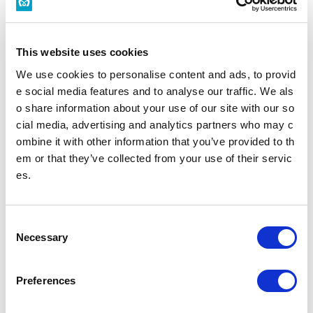
構内図を見る
バリアフリーの取組みを知る
This website uses cookies
雑司が谷駅トップ
We use cookies to personalise content and ads, to provid
e social media features and to analyse our traffic. We als
o share information about your use of our site with our so
時刻表
施設・店舗
cial media, advertising and analytics partners who may c
ombine it with other information that you’ve provided to th
バリアフリー設備
em or that they’ve collected from your use of their servic
es.
駅を探す
C
駅名・駅ナンバリングで検索
Necessary
o
n
s
Preferences
e
現在地
から探す
n