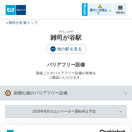
運
行
運行に支障あ
状
MENU
り
況
雑司が谷 駅トップ
ぞうしがや
雑司が谷駅
他の駅を見る
バリアフリー設備
路線ごとのバリアフリー設備の有無を
ご確認いただけます。
副都心線のバリアフリー設備
2026年8月のエレベーター運転停止予定