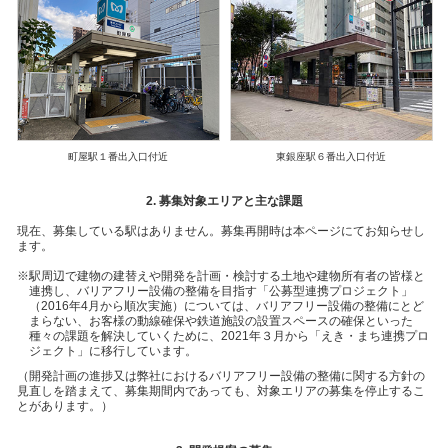
町屋駅１番出入口付近
東銀座駅６番出入口付近
2. 募集対象エリアと主な課題
現在、募集している駅はありません。募集再開時は本ページにてお知らせし
ます。
駅周辺で建物の建替えや開発を計画・検討する土地や建物所有者の皆様と
連携し、バリアフリー設備の整備を目指す「公募型連携プロジェクト」
（2016年4月から順次実施）については、バリアフリー設備の整備にとど
まらない、お客様の動線確保や鉄道施設の設置スペースの確保といった
種々の課題を解決していくために、2021年３月から「えき・まち連携プロ
ジェクト」に移行しています。
（開発計画の進捗又は弊社におけるバリアフリー設備の整備に関する方針の
見直しを踏まえて、募集期間内であっても、対象エリアの募集を停止するこ
とがあります。）