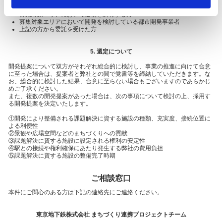
n
募集対象エリアにおいて土地を所有又は借地している方
募集対象エリアにおいて建物を所有する方
募集対象エリアにおいて開発を検討している都市開発事業者
上記の方から委託を受けた方
5. 選定について
開発提案について双方がそれぞれ総合的に検討し、事業の推進に向けて合意
に至った場合は、提案者と弊社との間で覚書等を締結していただきます。な
お、総合的に検討した結果、合意に至らない場合もございますのであらかじ
めご了承ください。
また、複数の開発提案があった場合は、次の事項について検討の上、採用す
る開発提案を決定いたします。
①開発により整備される課題解決に資する施設の種類、充実度、接続位置に
よる利便性
②景観や広場空間などのまちづくりへの貢献
③課題解決に資する施設に設定される権利の安定性
④駅との接続や権利確保にあたり発生する弊社の費用負担
⑤課題解決に資する施設の整備完了時期
ご相談窓口
本件にご関心のある方は下記の連絡先にご連絡ください。
東京地下鉄株式会社 まちづくり連携プロジェクトチーム