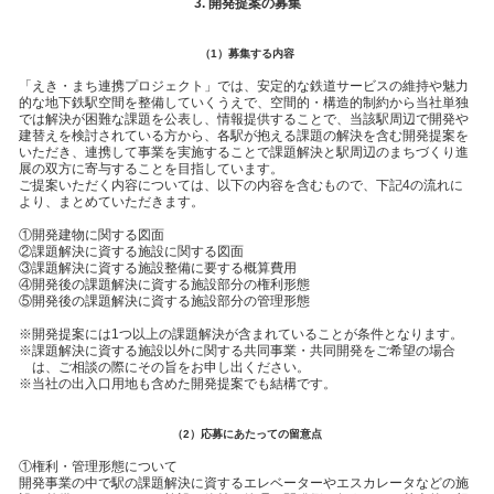
3. 開発提案の募集
（1）募集する内容
「えき・まち連携プロジェクト」では、安定的な鉄道サービスの維持や魅力
的な地下鉄駅空間を整備していくうえで、空間的・構造的制約から当社単独
では解決が困難な課題を公表し、情報提供することで、当該駅周辺で開発や
建替えを検討されている方から、各駅が抱える課題の解決を含む開発提案を
いただき、連携して事業を実施することで課題解決と駅周辺のまちづくり進
展の双方に寄与することを目指しています。
ご提案いただく内容については、以下の内容を含むもので、下記4の流れに
より、まとめていただきます。
①開発建物に関する図面
②課題解決に資する施設に関する図面
③課題解決に資する施設整備に要する概算費用
④開発後の課題解決に資する施設部分の権利形態
⑤開発後の課題解決に資する施設部分の管理形態
開発提案には1つ以上の課題解決が含まれていることが条件となります。
課題解決に資する施設以外に関する共同事業・共同開発をご希望の場合
は、ご相談の際にその旨をお申し出ください。
当社の出入口用地も含めた開発提案でも結構です。
（2）応募にあたっての留意点
①権利・管理形態について
開発事業の中で駅の課題解決に資するエレベーターやエスカレータなどの施