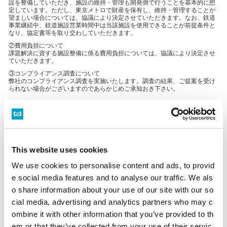
設を整備していただき、施設の維持・管理も開発側で行うことを基本的に想
定しています。ただし、東京メトロで財産を保有し、維持・管理することが
望ましい場合については、協議により決定させていただきます。なお、鉄道
事業継続中、鉄道施設営業時間中は当該施設を使用できることが前提条件と
なり、協定書等を取り交わしていただきます。
②費用負担について
課題解決に資する施設整備に係る費用負担については、協議により決定させ
ていただきます。
③コンプライアンス調査について
弊社のコンプライアンス調査を実施いたします。調査の結果、ご提案を受け
られない場合がございますのであらかじめご承知おき下さい。
4. 開発提案までの流れ
（1）相談窓口
This website uses cookies
本件にご関心のある方は、まずは事前に弊社相談窓口までお問い合わせくだ
さい。弊社から募集事項の確認や以下の詳細な条件のご説明等をするととも
に、開発計画の概要（対象地、規模、実施時期等）について確認させていた
We use cookies to personalise content and ads, to provid
だきます。
e social media features and to analyse our traffic. We als
①弊社で要望する課題解決に資する施設について
o share information about your use of our site with our so
②ご提案いただくにあたっての考慮頂く仕様や要件について
cial media, advertising and analytics partners who may c
③課題解決に資する施設の費用負担について
④課題解決に資する施設の権利・管理形態について
ombine it with other information that you’ve provided to th
em or that they’ve collected from your use of their servic