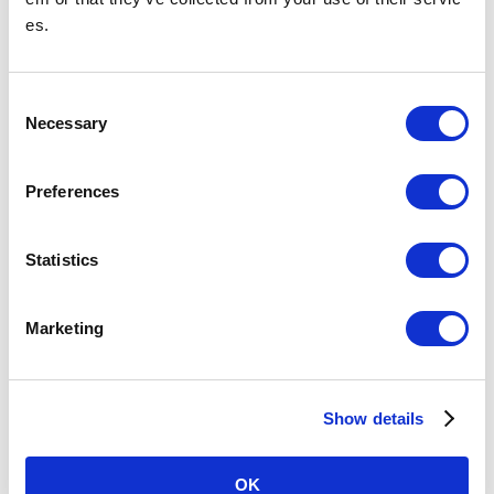
（2）開発計画策定に向けた相談・協議
es.
事業実施を検討される方には、相談窓口にて、弊社担当部門をご紹介し、以
下の手順で打合わせを行っていただきます。
①開発計画概要から弊社の課題解決施設と連携した開発実施に関心がある場
C
合には、開発提案の素案をまとめていただきます。なお、検討に必要となる
Necessary
o
駅施設情報（平面図、断面図）については、弊社と守秘義務契約を締結いた
だいた後、提供いたします。
n
②開発提案の素案をもとに打合せを実施させていただき、課題解決に資する
s
施設整備に関する計画内容を具体化していただきます。また、権利・管理形
Preferences
態、費用負担等の基本的な条件についても協議いたします。
e
n
（3）計画案のご提出
t
Statistics
弊社担当部門と打ち合わせた内容を踏まえ、開発計画案を作成し弊社に提案
S
いただきます。
e
Marketing
l
（4）募集期間
e
5年間
c
※
開発計画決定を受けて募集を停止する場合はホームページ等でお知らせい
たします。
Show details
t
i
（5）ご提案者の要件
o
OK
次の条件を満たす方