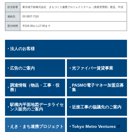
担当部署
東京地下鉄株式会社 まちづくり連携プロジェクトチーム（資産管理部）渡辺、中須
連絡先
03-3837-7119
受付時間
平日9:30から17:00まで
法人のお客様
広告のご案内
光ファイバー賃貸事業
調達情報（物品・工事・役
PASMO電子マネー加盟店募
務）
集
駅構内平面地図データライセ
近接工事の協議先のご案内
ンス販売のご案内
えき・まち連携プロジェクト
Tokyo Metro Ventures