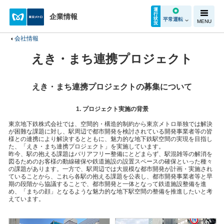
運
行
企業情報
状
平常運転
MENU
況
会社情報
えき・まち連携プロジェクト
えき・まち連携プロジェクトの募集について
1. プロジェクト実施の背景
東京地下鉄株式会社では、空間的・構造的制約から東京メトロ単独では解決
が困難な課題に対し、駅周辺で都市開発を検討されている開発事業者等の皆
様との連携により解決するとともに、魅力的な地下鉄駅空間の実現を目指し
た、「えき・まち連携プロジェクト」を実施しています。
昨今、駅の抱える課題はバリアフリー整備にとどまらず、駅混雑等の解消を
図るためのお客様の動線確保や鉄道施設の設置スペースの確保といった種々
の課題があります。一方で、駅周辺では大規模な都市開発が計画・実施され
ていることから、これら各駅の抱える課題を公表し、都市開発事業者等と早
期の段階から協議することで、都市開発と一体となって鉄道施設整備を進
め、「まちの顔」となるような魅力的な地下駅空間の整備を推進したいと考
えています。