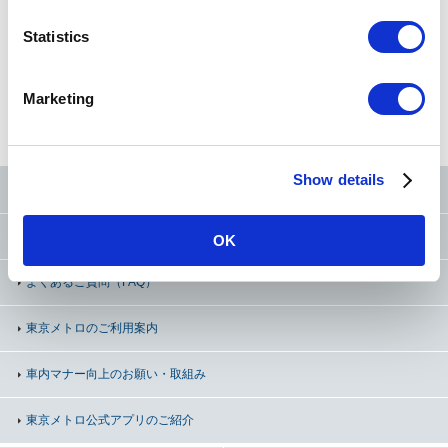
n
現在地
から探す
t
Statistics
S
e
Marketing
路線図
から探す
50音
から探す
条件
から探す
l
e
c
Show details
t
東京メトロ公式SNS
i
o
お問い合わせ
（お忘れ物・ご意見等）
OK
n
よくあるご質問（FAQ）
東京メトロのご利用案内
車内マナー向上の
お願い・取組み
東京メトロ公式アプリのご紹介