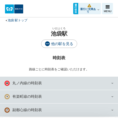
運
行
運行に支障あ
状
MENU
り
況
池袋 駅トップ
いけぶくろ
池袋駅
他の駅を見る
時刻表
路線ごとに時刻表をご確認いただけます。
丸ノ内線の時刻表
有楽町線の時刻表
副都心線の時刻表