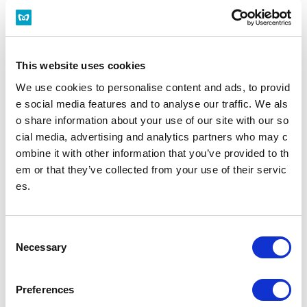
のりかえの乗車位置を調べる
運賃・のりかえ検索で調べる
This website uses cookies
We use cookies to personalise content and ads, to provid
池袋駅トップ
e social media features and to analyse our traffic. We als
o share information about your use of our site with our so
cial media, advertising and analytics partners who may c
時刻表
施設・店舗
ombine it with other information that you’ve provided to th
em or that they’ve collected from your use of their servic
バリアフリー設備
es.
駅を探す
C
Necessary
o
駅名・駅ナンバリングで検索
n
s
Preferences
e