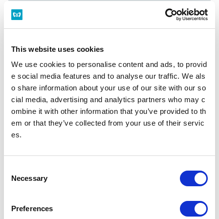
構内図を見る
バリアフリーの取組みを知る
This website uses cookies
We use cookies to personalise content and ads, to provid
北千住駅トップ
e social media features and to analyse our traffic. We als
o share information about your use of our site with our so
cial media, advertising and analytics partners who may c
時刻表
施設・店舗
ombine it with other information that you’ve provided to th
em or that they’ve collected from your use of their servic
es.
バリアフリー設備
駅を探す
C
Necessary
o
駅名・駅ナンバリングで検索
n
s
Preferences
e