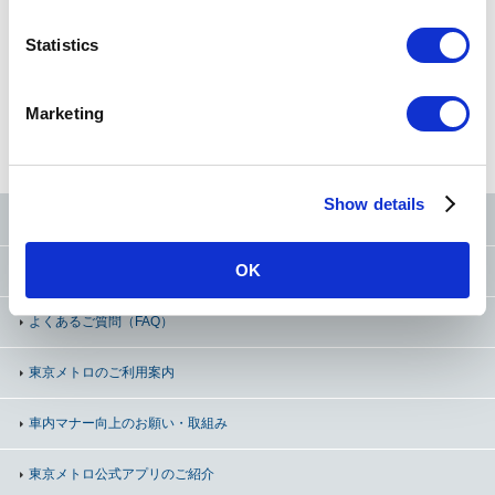
n
現在地
から探す
t
Statistics
S
e
Marketing
l
路線図
から探す
50音
から探す
条件
から探す
e
c
Show details
t
東京メトロ公式SNS
i
o
OK
お問い合わせ
（お忘れ物・ご意見等）
n
よくあるご質問（FAQ）
東京メトロのご利用案内
車内マナー向上の
お願い・取組み
東京メトロ公式アプリのご紹介