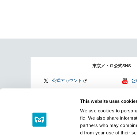
東京メトロ公式SNS
公式アカウント
公
公式アカウント
Fi
This website uses cookie
Find my Tokyo
TO
We use cookies to personal
（
fic. We also share informat
partners who may combine i
d from your use of their se