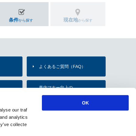
条件
現在地
から探す
から探す
よくあるご質問（FAQ）
）
車内マナー向上の
内
お願い・取組み
OK
lyse our traf
のご紹介
 and analytics
y’ve collecte