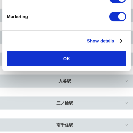
S
e
秋葉原駅
Marketing
l
e
c
仲御徒町駅
Show details
t
i
o
OK
上野駅
n
入谷駅
三ノ輪駅
南千住駅