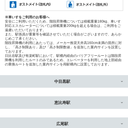
※車いすをご利用のお客様へ
安全にご利用いただくため、階段昇降機については積載重量180kg、車いす
対応エスカレーターについては積載重量200kgを超える場合は、ご利用をご
遠慮いただいております。
また、駅係員が重量等を確認させていただく場合がございますので、あらか
じめご了承ください。
階段昇降機の利用にあたっては、メーカー推奨天井高160cm未満の箇所に対
し、「高さ制限あり」及び「高さ制限数値」を追加した案内サインを設置し
ております。
日比谷駅及び有楽町駅において、駅構内経由のバリアフリールートは階段昇
降機を利用したルートのみであるため、エレベーターを利用した地上部経由
の乗換ルートを追加した案内サインを両駅構内に設置しております。
中目黒駅
恵比寿駅
広尾駅