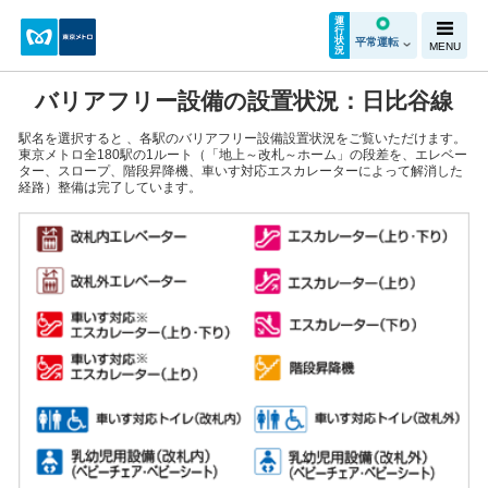
運
行
状
平常運転
MENU
況
バリアフリー設備の設置状況：日比谷線
駅名を選択すると 、各駅のバリアフリー設備設置状況をご覧いただけます。
東京メトロ全180駅の1ルート（「地上～改札～ホーム」の段差を、エレベー
ター、スロープ、階段昇降機、車いす対応エスカレーターによって解消した
経路）整備は完了しています。