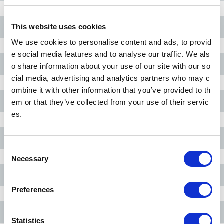
This website uses cookies
東銀座駅
We use cookies to personalise content and ads, to provid
e social media features and to analyse our traffic. We als
築地駅
o share information about your use of our site with our so
cial media, advertising and analytics partners who may c
ombine it with other information that you’ve provided to th
八丁堀駅
em or that they’ve collected from your use of their servic
es.
茅場町駅
C
Necessary
o
n
人形町駅
s
Preferences
e
n
小伝馬町駅
t
Statistics