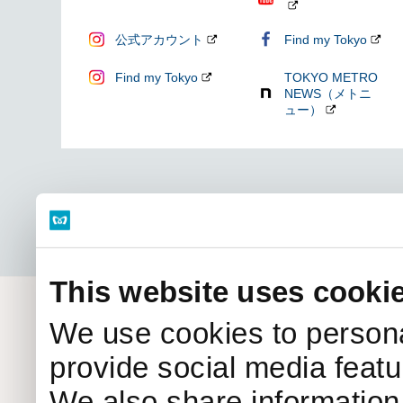
公式アカウント
Find my Tokyo
Find my Tokyo
TOKYO METRO
NEWS（メトニ
ュー）
サイトマップ
リンク集
RSS一覧
個人情報
Copyright © Tokyo 
This website uses cooki
We use cookies to persona
provide social media featur
We also share information 