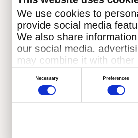
We use cookies to persona
provide social media featur
We also share information 
our social media, advertis
may combine it with other 
to them or that they’ve col
Consent
Necessary
Preferences
Selection
services.